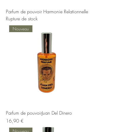
Parfum de pouvoir Harmonie Relationnelle
Rupture de stock
Nouveau
Parfum de pouvoirJuan Del Dinero
Prix
16,90 €
Nouveau