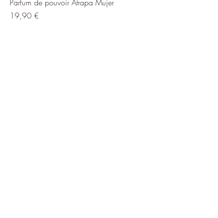
Parfum de pouvoir Atrapa Mujer
Prix
19,90 €