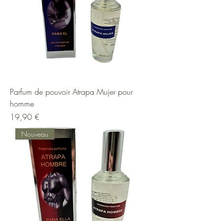
Parfum de pouvoir Atrapa Mujer pour
homme
Prix
19,90 €
Nouveau