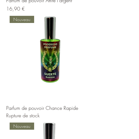
Parfum de pouvoir Attire l'argent
Prix
16,90 €
Nouveau
Parfum de pouvoir Chance Rapide
Rupture de stock
Nouveau