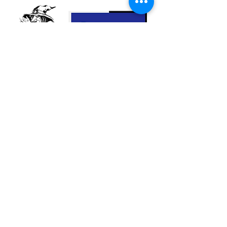
qu’une connexion profonde avec le
monde spirituel. Elle est également
connue pour aider à soigner les troubles
de la vue et pour favoriser la santé du
système respiratoire.
Taille: 2
,5 à 4 cm x 1,5 à 2 cm
Système cristallin:
Rhomboédrique
Dureté:
7
Nous contacter
Elément:
Vent
Signes astrologiques:
Verseau,
Capricorne, Gémeaux.
Purification:
Eau salée, encens,
vibration
Rechargement:
Soleil
© 2023 Esoternature
Do Not Sell My Personal Information