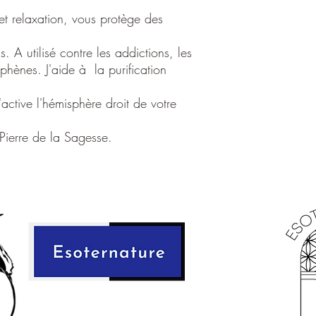
vos glandes pituitaire
et relaxation, vous protège des
Origine:
Brésil
Taille:
Environ 2,
Système cristallin
. A utilisé contre les addictions, les
Dureté:
7
hènes. J'aide à la purification
Elément:
Vent
Signes astrologiq
'active l'hémisphère droit de votre
Verseau, Capr
Purification:
Encens
 Pierre de la Sagesse.
Rechargement:
Lu