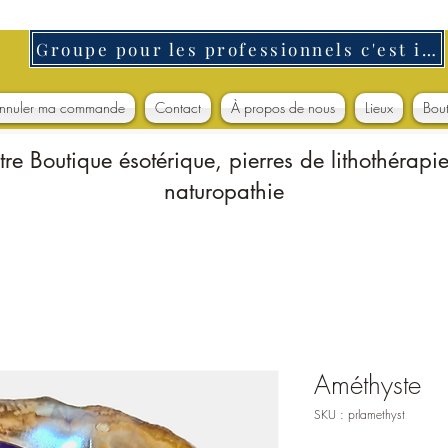
Groupe pour les professionnels c'est ici
nnuler ma commande
Contact
À propos de nous
Lieux
Bou
tre Boutique ésotérique, pierres de lithothérapie
naturopathie
Améthyste
SKU : prlamethyst