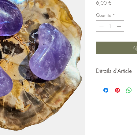
Prix
6,00 €
Quantité
*
Aj
Détails d'Article
L'améthyste apporte s
protège des cauchema
A
utilisé contre les add
acouphènes. J'aide à 
sang
et de votre foie, j'ac
cerveau et