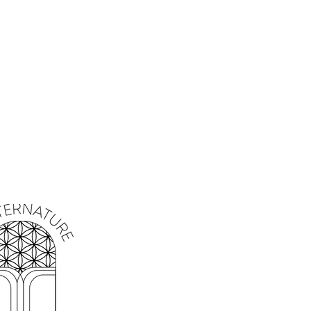
 et pinéale. Pierre de la Sagesse.
5 à 3 cm par 2 cm
:
Rhomboédrique
ues:
Sagittaire, Poisson, Vierge,
icorne
, Vibrations, Eau salée
ne