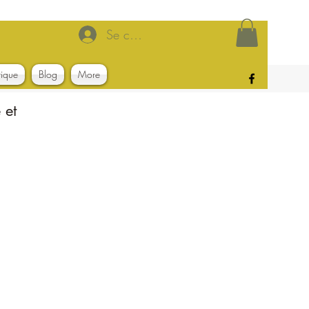
Se connecter
tique
Blog
More
 et