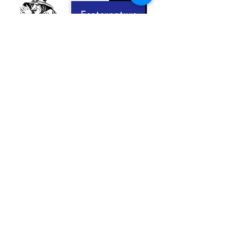
Taille: environ 10 cm par 3 cm de
diamètre.
Nous contacter
© 2023 Esoternature
Do Not Sell My Personal Information
Conditions générales de ventes