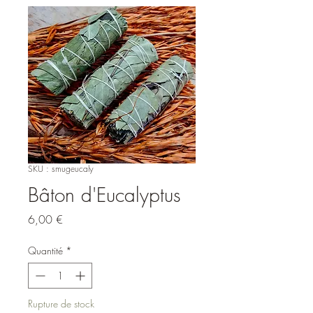
SKU : smugeucaly
Bâton d'Eucalyptus
Prix
6,00 €
Quantité
*
Rupture de stock