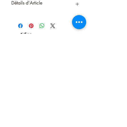
Détails d'Article
La bougie au Palo Santo de la marque
Satya est conçue pour apporter une
ambiance de purification et de sérénité à
votre espace. Infusée de l'essence sacrée
du bois de Palo Santo, réputé pour ses
propriétés énergétiques, cette bougie
dégage un parfum doux et apaisant qui
aide à nettoyer l'énergie négative et à
favoriser un état de relaxation.
Connue pour ses vertus spirituelles et
curatives, elle crée une atmosphère
Nous contacter
propice à la méditation et à la détente.
Fabriquée avec soin par Satya, elle
combine la tradition des encens avec la
simplicité d'une flamme bienveillante.
Bougie qui dure 24 Heures.
hauteur 7 cm diamètre 5 cm.