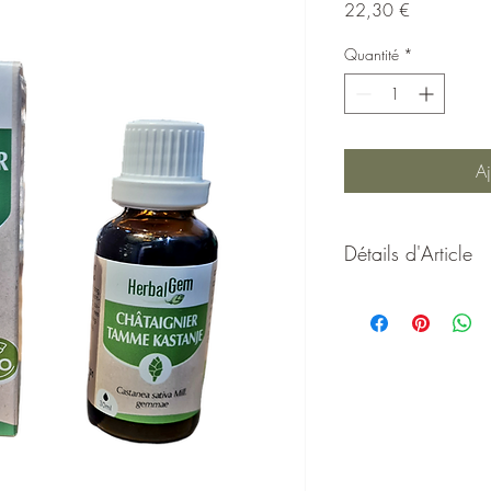
Prix
22,30 €
Quantité
*
Aj
Détails d'Article
Castanea Vesca gemmae
circulation veineuse
Le Bourgeon de Châtaig
pour soutenir la circula
En tant que tonique et n
Châtaignier aide à lutt
circulatoires (stases vei