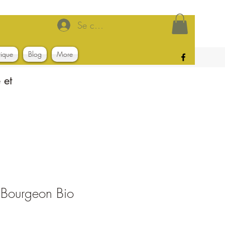
Se connecter
tique
Blog
More
 et
 Bourgeon Bio