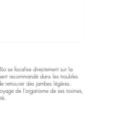
Le Bourgeon de Châtaig
circulation. Il est par
troubles des membres in
légères.
De la sorte, il optimis
toxines, permettant une 
Contrairement aux com
par le système digestif 
sanguin, les solutions 
o se focalise directement sur la
absorption rapide qui 
èrement recommandé dans les troubles
facilement absorbés pa
de retrouver des jambes légères.
Utilisation:
ttoyage de l’organisme de ses toxines,
Adulte: 5 à 15 gouttes 
té.
Ingrédients par dose jo
glycérine végétale*; a
de bourgeons de châtaig
100.5 mg** .
* Ingrédients issu de l'