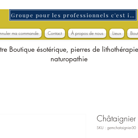
Groupe pour les professionnels c'est ici
nnuler ma commande
Contact
À propos de nous
Lieux
Bou
tre Boutique ésotérique, pierres de lithothérapie
naturopathie
Châtaignier
SKU : gemchataignier30