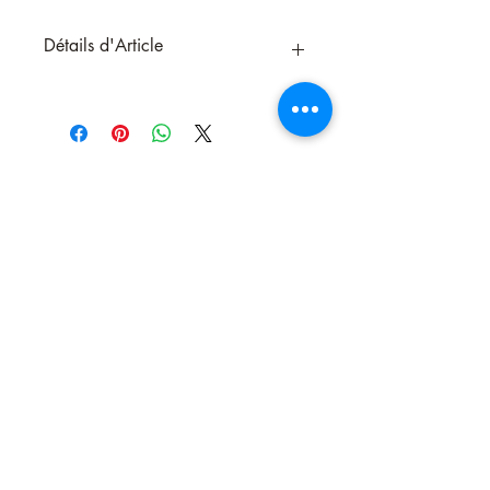
Détails d'Article
Coffret Rituel de Prospérité – Spécial 31
Décembre
Édition Limitée Esoternature – Produit
ritualisé
Offrez-vous un véritable coup de pouce
énergétique pour commencer l’année
sous le signe de l’abondance !
Ce coffret de fin d’année a été
spécialement conçu pour attirer la
chance, les opportunités et la prospérité
lors de la nuit du 31 décembre. Chaque
Nous contacter
élément est
ritualisé, magnétisé et préparé
par Esoternature
pour garantir une
vibration élevée et accessible à tous.
À seulement
19,90 €
, ce coffret est idéal
pour celles et ceux qui souhaitent
pratiquer un rituel simple, puissant et
symbolique pour accueillir une nouvelle