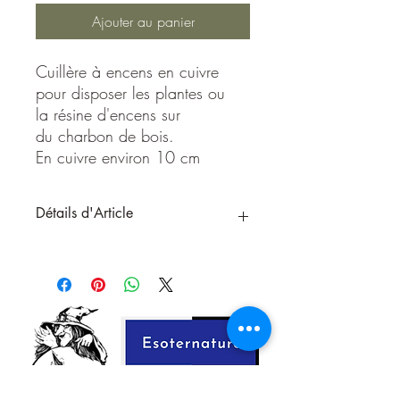
Ajouter au panier
Cuillère à encens en cuivre
pour disposer les plantes ou
la résine d'encens sur
du charbon de bois.
En cuivre environ 10 cm
Détails d'Article
Découvrez notre cuillère à encens en
cuivre , un outil indispensable pour
manipuler la résine d'encens avec
élégance et précision. Fabriquée à la
main avec du cuivre de haute qualité,
cette cuillère est conçue pour résister à
l'épreuve du temps tout en ajoutant une
touche de beauté à votre rituel d'encens.