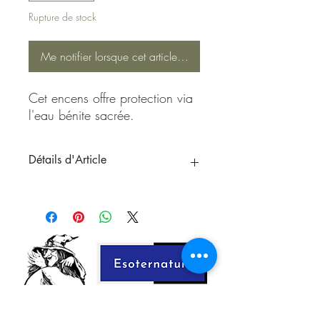
Rupture de stock
Me notifier lorsque cet article est disponible
Cet encens offre protection via
l'eau bénite sacrée.
Détails d'Article
Cet encens offre protection via l'eau
bénite sacrée.
Encens Masala haut de gamme sont
fabriqués à la main avec des ingrédients
100 % naturels, les bâtonnets d'encens
sont fabriqués Ãà la main selon une
tradition ancestrale, en mélangeant des
poudres de bois et de plantes, résines,
herbes, racines, écorces, fleurs, huiles