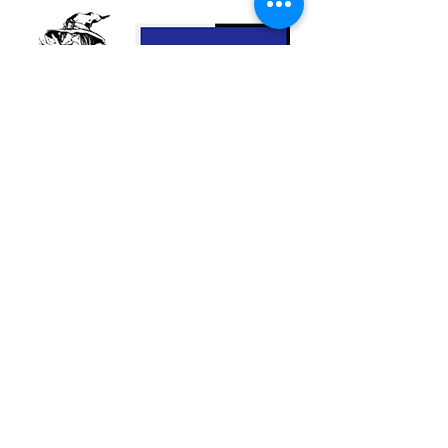
spécialement conçu pour les rituels de
désenvoûtement. Parfumé à la myrrhe et
composé d’un mélange unique d’encens
et de plantes sélectionnées, il est idéal
pour purifier les lieux, dissiper les
énergies négatives et libérer des
influences néfastes.
Nous contacter
À brûler sur un charbon ardent, cet
encens libère une fumée intense aux
propriétés purifiantes et protectrices,
créant un espace sacré propice à la
sérénité et à la paix intérieure. Ce
mélange, ritualisé avec soin, amplifie vos
intentions spirituelles, offrant un soutien
puissant lors de vos cérémonies et
pratiques de protection.
© 2023 Esoternature
Do Not Sell My Personal Information