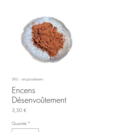
SKU : encpoudesenv
Encens
Désenvoûtement
Prix
3,50 €
Quantité
*