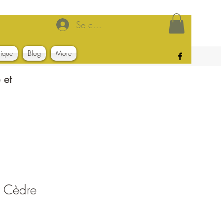
Se connecter
tique
Blog
More
 et
r Cèdre