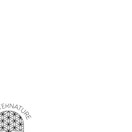
ants
es d'environ 13 bâtons
l