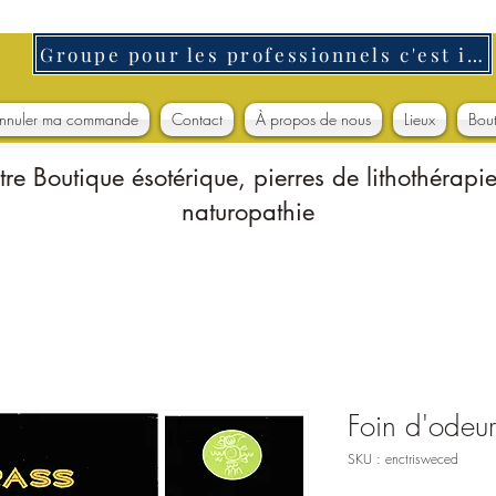
Groupe pour les professionnels c'est ici
nnuler ma commande
Contact
À propos de nous
Lieux
Bou
tre Boutique ésotérique, pierres de lithothérapie
naturopathie
Foin d'odeu
SKU : enctrisweced