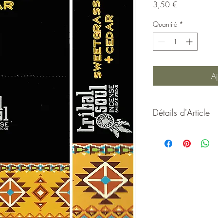
Prix
3,50 €
Quantité
*
Aj
Détails d'Article
Encens de purification t
Amérindiens. L'alliance
attire les bonnes énergi
finaliser la purificatio
venir vers vous.
Encens Masala fabriqu
mélange de Ghee (Beurr
bois (Margousier), de ré
essentielles naturelles.