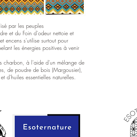
Roulé à la main
Pas de travail d'enf
boîte de 15 gramm
Marque: Tribal Sou
ilisé par les peuples
dre et du Foin d'odeur nettoie et
et encens s'utilise surtout pour
pelant les énergies positives à venir
 charbon, à l'aide d'un mélange de
bes, de poudre de bois (Margousier),
t d'huiles essentielles naturelles.