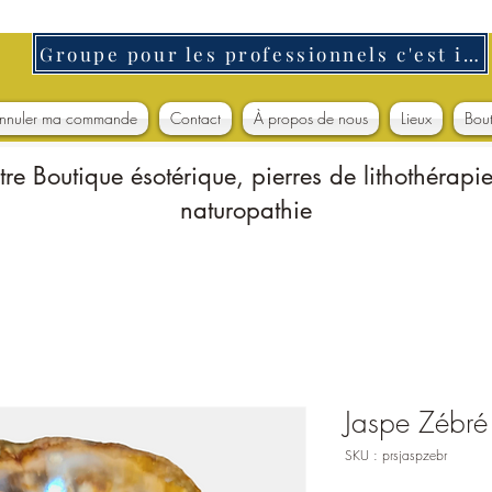
Groupe pour les professionnels c'est ici
nnuler ma commande
Contact
À propos de nous
Lieux
Bou
tre Boutique ésotérique, pierres de lithothérapie
naturopathie
Jaspe Zébré
SKU : prsjaspzebr