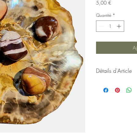
Prix
5,00 €
Quantité
*
Aj
Détails d'Article
Aide à dégager les b
hépatique, apporte 
et protectrice et lutte
Origine:
Brésil
Taille:
environ 1,
Système cristallin
:
Dureté:
6,5 à 7
Elément:
Terre