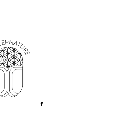
ues:
Vierge, Sagittaire
alée, encens, amas de quartz
eil.