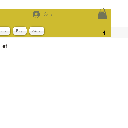
Se connecter
tique
Blog
More
 et