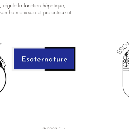
Signes astrologiq
 régule la fonction hépatique,
Purification:
Eau s
son harmonieuse et protectrice et
Rechargement:
sol