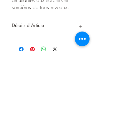
sorcières de tous niveaux.
Détails d'Article
Depuis la Préhistoire, l’autel est un outil
essentiel pour les rituels et pour la magie.
L’Autel de la Sorcière est une étude en
profondeur des autels pour covens et
praticiens isolés. De la construction et de
l’entretien de votre autel à l’utilisation
d’autels portatifs et cachés, ce livre offre
des conseils, des techniques et propose
des pratiques amusantes aux sorciers et
sorcières de tous niveaux. Personnalisez
votre autel avec des bougies, des
Nous contacter
cristaux, des outils sacrés, des statues et
des symboles. Découvrez de nouvelles
idées pour réaliser des autels des
éléments, des saisons, en extérieur, ainsi