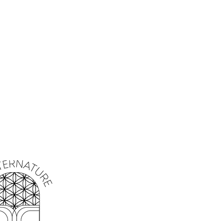
es influences négatives, et renforcer les
 les énergies stagnantes ou nocives,
n de renouveau et de clarté spirituelle.
bouclier énergétique puissant,
ences néfastes d'affecter votre espace
ation :
Aide à canaliser des énergies
rager la résilience, le courage et la
 :
Idéal pour préparer l'esprit et le
ou méditations, favorisant une
onde avec les dimensions spirituelles.
nnel :
Convient particulièrement aux
ion, de défis ou lorsqu’un renouveau
vez une petite quantité de poudre
n bain purifiant. Idéal avant un rituel
ser d'énergies négatives.
drez sur du charbon ardent pour