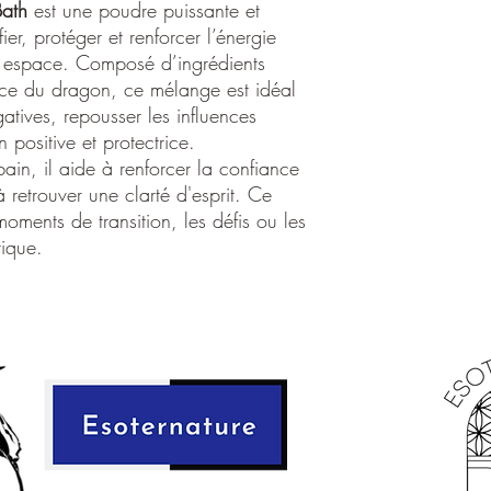
énergétiques, dissiper l
ath
est une poudre puissante et
barrières spirituelles.
ier, protéger et renforcer l’énergie
Usages et Propriétés :
e espace. Composé d’ingrédients
Purification :
Dissipe
orce du dragon, ce mélange est idéal
offrant une sensatio
atives, repousser les influences
Protection :
Crée un 
n positive et protectrice.
empêchant les influ
ain, il aide à renforcer la confiance
ou votre aura.
Énergie et Transform
 à retrouver une clarté d'esprit. Ce
positives pour encou
oments de transition, les défis ou les
force intérieure.
ique.
Élévation Spirituelle
corps à des rituels 
connexion plus prof
Renforcement perso
périodes de transit
est nécessaire.
Utilisation :
Bains rituels :
Dissol
dans de l'eau pour u
ou pour se débarras
Fumigation :
Saupou