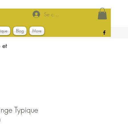
Se connecter
tique
Blog
More
 et
nge Typique
h