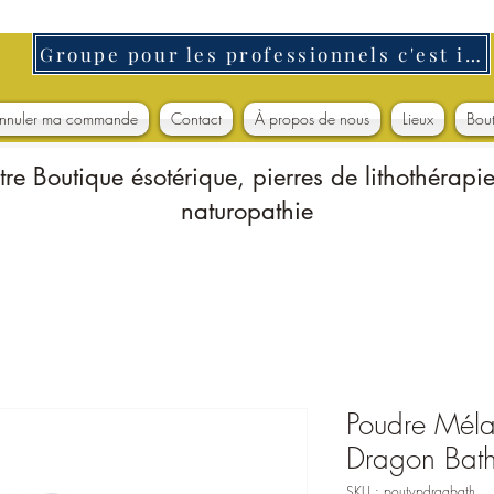
Groupe pour les professionnels c'est ici
nnuler ma commande
Contact
À propos de nous
Lieux
Bou
tre Boutique ésotérique, pierres de lithothérapie
naturopathie
Poudre Méla
Dragon Bat
SKU : poutypdragbath