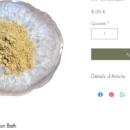
Prix
8,00 €
Quantité
*
Aj
Détails d'Article
Propriétés de la poud
Le
Dragon Bath
est une
polyvalente, souvent uti
spirituelles pour ses pro
énergisantes. Inspirée 
symbolise force, coura
gon Bath
spécialement conçu pou