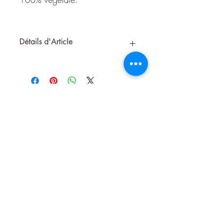
Détails d'Article
La bougie de neuvaine au Sacré-Cœur
de Jésus est un puissant symbole de
dévotion, utilisée lors de prières ou de
neuvaines pour demander protection,
réconfort et guidance divine.
En allumant cette bougie, vous invoquez
la miséricorde et l’amour infini du Sacré-
Cœur de Jésus, lui confiant vos intentions
et vos prières. Elle brûle pendant 9 jours,
créant un lien spirituel fort et continu,
propice à la méditation, à la guérison
Nous contacter
intérieure et à la paix. C'est un outil sacré
pour renforcer la foi et l’espoir dans les
moments de besoin.
Bougie qui dure 9 jours en Cire 100%
végétale.