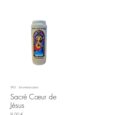
SKU : bounesacojesu
Sacré Cœur de
Jésus
Prix
9,00 €