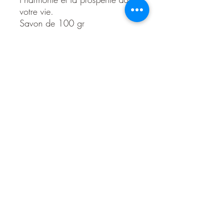
votre vie.
Savon de 100 gr
Détails d'Article
Le savon Oxumaré
### Oxumaré : L'Orisha de la
Transformation et de l'Équilibre
Oxumaré est une puissante divinité du
panthéon afro-brésilien, vénérée pour son
rôle de gardien des cycles de la vie, de
la prospérité et de l’équilibre. Souvent
représenté sous deux formes sacrées — le
serpent, symbole de la continuité et du
renouveau, et l’arc-en-ciel, pont entre le
ciel et la terre — Oxumaré incarne le
Nous contacter
mouvement constant, la dualité
harmonieuse et la transformation.
Maître des énergies cycliques, Oxumaré