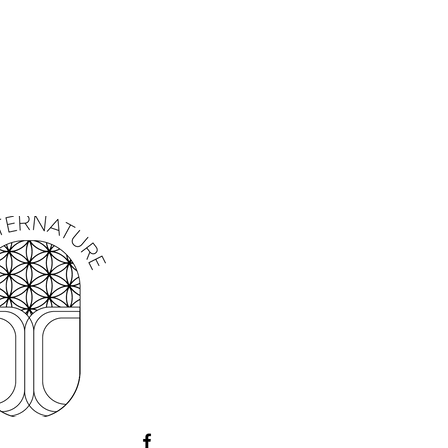
onoclinique
s:
Balance, Gémeaux, Poisson.
 Vibrations, Eau
il