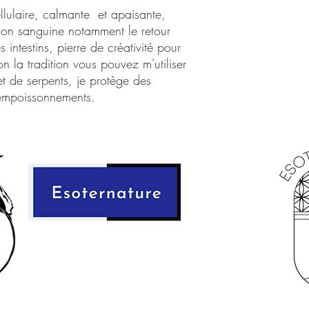
Système cristallin:
M
ellulaire, calmante et apaisante,
Dureté:
4
tion sanguine notamment le retour
Elément:
Terre
s intestins, pierre de créativité pour
Signes astrologique
n la tradition vous pouvez m'utiliser
Purification:
Encens,
et de serpents, je protège des
Rechargement:
Sole
 empoissonnements.