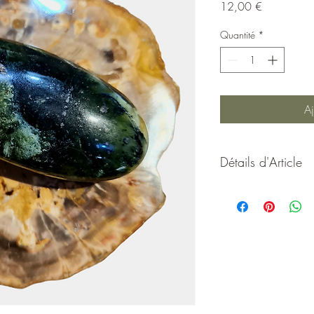
Prix
12,00 €
Quantité
*
Aj
Détails d'Article
Je renforce la régénéra
j'aide à améliorer la 
retour veineux. stimule l
créativité pour les per
vous pouvez m'utiliser c
serpents, je protège de
empoissonnements.
Origine:
Pakistan
Taille:
5,5 à 7 cm 