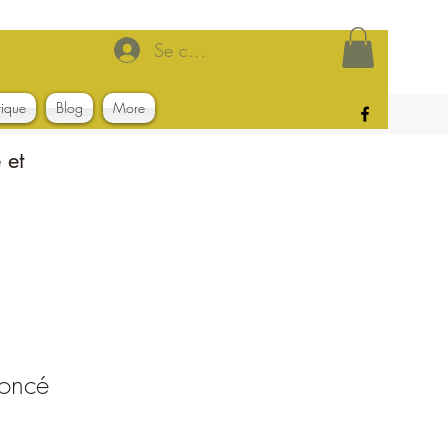
Se connecter
tique
Blog
More
 et
Foncé