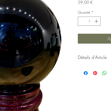
Prix
59,00 €
Quantité
*
Aj
Détails d'Article
Sphère de Sorcière en 
utilise cette Orbepour 
sorcières avertis, pier
puissance. Attention j
énergétique! Je reflète
Taille:
10 cm de di
Poids:
environ 1.2
Socle fourni