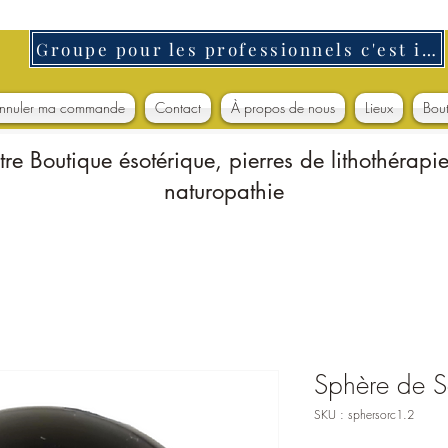
Groupe pour les professionnels c'est ici
nnuler ma commande
Contact
À propos de nous
Lieux
Bou
tre Boutique ésotérique, pierres de lithothérapie
naturopathie
Sphère de S
SKU : sphersorc1.2