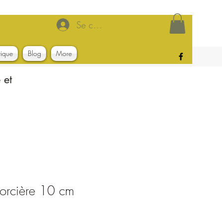
Se connecter
tique
Blog
More
 et
orcière 10 cm