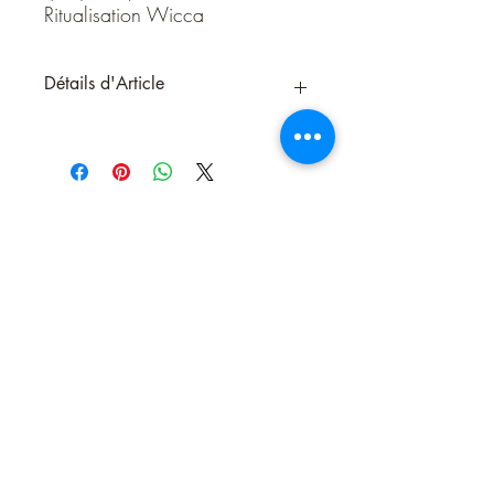
Ritualisation Wicca
Détails d'Article
Spray ésotérique
Éxito
– Succès, réussite
et accomplissement
Le spray
Éxito
est un concentré vibratoire
de réussite. Il a été créé pour vous
accompagner dans toutes les démarches
où la
réussite, l’ouverture de portes et
l’aboutissement de projets
sont
recherchés : examens, entretiens, projets
professionnels, ventes, créations,
compétitions ou objectifs personnels.
Porté par une synergie d’essences actives
Nous contacter
et ritualisées, ce spray
attire les énergies
de réussite
, débloque les opportunités et
renforce votre confiance et votre pouvoir
personnel.
✨
Propriétés ésotériques
: