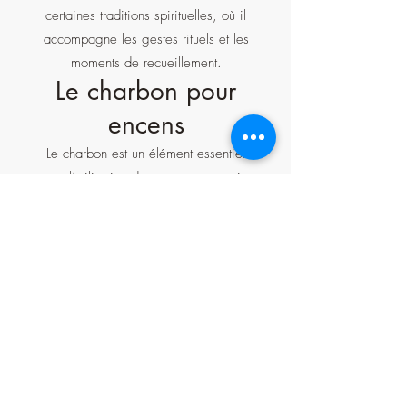
certaines traditions spirituelles, où il
accompagne les gestes rituels et les
moments de recueillement.
Le charbon pour
encens
Le charbon est un élément essentiel
pour l’utilisation des encens en grains
et des résines. Il permet d’assurer une
combustion progressive et stable,
libérant les arômes de manière
homogène. Le choix d’un charbon de
qualité est important pour une
utilisation confortable et sécurisée. Le
charbon s’inscrit comme un support
technique indispensable, garantissant
une expérience adaptée aux pratiques