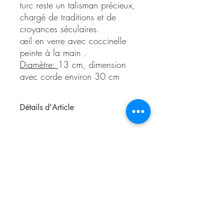
turc reste un talisman précieux,
chargé de traditions et de
croyances séculaires.
œil en verre avec coccinelle
peinte à la main .
Diamètre:
13 cm, dimension
avec corde environ 30 cm
Détails d'Article
L'œil turc Coccinelle, également connu
sous le nom de nazar boncuk, est un
talisman traditionnellement utilisé dans de
nombreuses cultures pour protéger contre
le
mauvais œil
et les énergies négatives.
Ce symbole mystique est réputé pour ses
pouvoirs de protection et sa capacité à
apporter
chance et bonheur
à ceux qui
le portent.