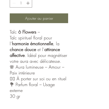
Ajouter au panier
Talc
6 Flowers
–
Talc spirituel floral pour
l’
harmonie émotionnelle
, la
chance douce
et l’
attirance
affective
. Idéal pour magnétiser
votre aura avec délicatesse.
🌸 Aura lumineuse – Amour –
Paix intérieure
🧘‍♀️ À porter sur soi ou en rituel
💐 Parfum floral – Usage
externe
30 gr