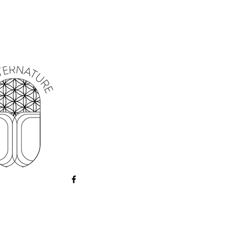
ocline
:
Triclinique
ues:
Vierge, Poisson
ncens, Vibrations
mière du jour indirecte.