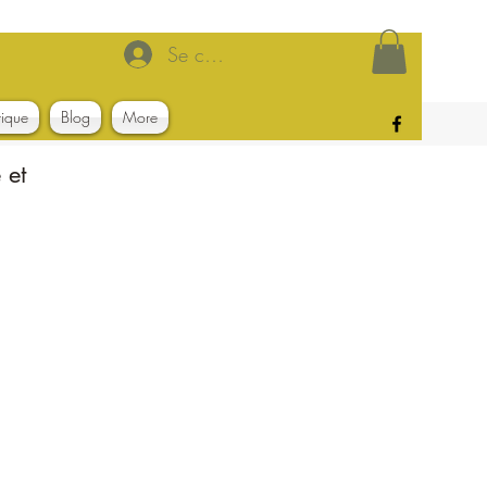
Se connecter
tique
Blog
More
 et