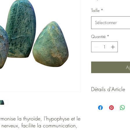
Taille
*
Sélectionner
Quantité
*
Aj
Détails d'Article
Rééquilibre et harmon
thymus,
harmonise le système 
rmonise la thyroïde, l'hypophyse et le
la
 nerveux, facilite la communication,
reconnexion avec soi