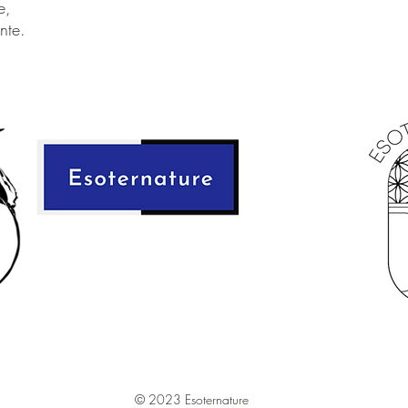
e,
apaisante.
nte.
Autres noms:
Micr
Système cristallin
Dureté:
6 à 6,5
Elément:
Eau
Signes astrologiq
Purification:
Eau, E
Rechargement:
Lu
© 2023 Esoternature