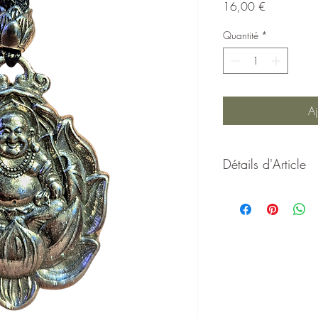
Prix
16,00 €
Quantité
*
Aj
Détails d'Article
Collier Amulette Boud
Protection
Ce magnifique collier 
cœur d’un lotus, symbo
d’élévation spirituelle
incarne l’union entre la 
protectrice.
Le Bouddha, figure de 
attirer la sagesse et re