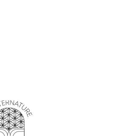
mblème de la renaissance et de la
evient un puissant talisman qui vous
, favorisant l’équilibre, la clarté
 sérénité.
 agit comme un bouclier énergétique,
 tout en encourageant un
rs la paix intérieure. Ce collier est
nstant de rester ancré et de grandir
s, à l’image du lotus qui fleurit dans
t signification spirituelle, idéal pour
ie et de protection.