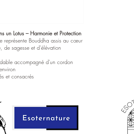
l’associant au lotus, e
résilience, ce collier d
accompagne au quotidien
d’esprit et une profonde
Porté près du cœur, il
s un Lotus – Harmonie et Protection
protégeant son porteur
te représente Bouddha assis au cœur
cheminement spirituel ve
, de sagesse et d’élévation
également un rappel co
même au milieu des défi
les eaux troubles.
oxydable accompagné d'un cordon
Un bijou alliant beauté e
environ
ceux en quête d’harmon
sés et consacrés