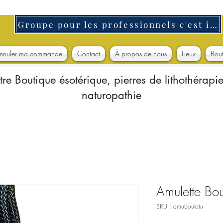
Groupe pour les professionnels c'est ici
nnuler ma commande
Contact
À propos de nous
Lieux
Bou
tre Boutique ésotérique, pierres de lithothérapie
naturopathie
Amulette Bo
SKU : amuboulotu