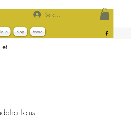
Se connecter
tique
Blog
More
 et
uddha Lotus