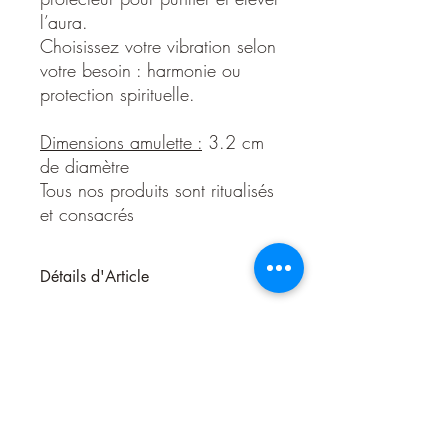
l’aura.
Choisissez votre vibration selon
votre besoin : harmonie ou
protection spirituelle.
Dimensions amulette :
3.2 cm
de diamètre
Tous nos produits sont ritualisés
et consacrés
Détails d'Article
Amulette Pivotante Double Face –
Équilibre Cosmique & Sagesse Tibétaine
Cette amulette en
acier inoxydable
est
bien plus qu’un bijou : c’est un véritable
outil spirituel multiface
, conçu pour
équilibrer, protéger et guider. Grâce à