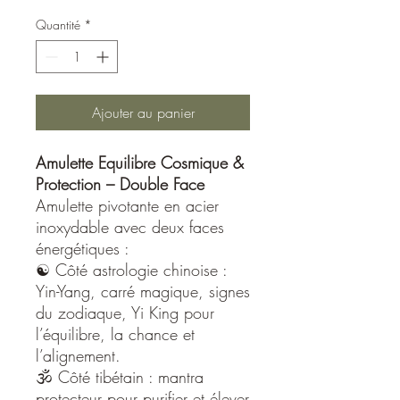
Quantité
*
Ajouter au panier
Amulette Equilibre Cosmique &
Protection – Double Face
Amulette pivotante en acier
inoxydable avec deux faces
énergétiques :
☯️ Côté astrologie chinoise :
Yin-Yang, carré magique, signes
du zodiaque, Yi King pour
l’équilibre, la chance et
l’alignement.
🕉️ Côté tibétain : mantra
protecteur pour purifier et élever