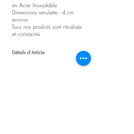
en Acier Inoxydable
Dimensions amulette : 4 cm
environ
Tous nos produits sont ritualisés
et consacrés
Détails d'Article
Collier Amulette Hexagramme de
Salomon avec Oeil Protecteur
Ce collier unique est bien plus qu’un
simple bijou : c’est un véritable talisman
spirituel. Il arbore sur son recto un
puissant hexagramme de Salomon
entourant un œil protecteur, symbole
universel de vigilance et de protection
contre les énergies négatives et le
mauvais œil. Les signes astrologiques
gravés autour de l'hexagramme
Nous contacter