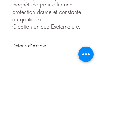
magnétisée pour offrir une
protection douce et constante
au quotidien.
Création unique Esoternature.
Détails d'Article
Amulette Protection Universelle
Création exclusive Esoternature
Cette amulette est inspirée du symbole du
pentacle, connu pour son action
d’équilibre, de protection et
d’harmonisation. Entouré de son cercle et
orné d’une étoile lumineuse, ce talisman
représente l’union des cinq éléments :
Terre, Air, Feu, Eau et Esprit.
Il agit comme un gardien énergétique,
stabilisant les influences autour de celui
Nous contacter
qui la porte ou qui la place dans son
espace.