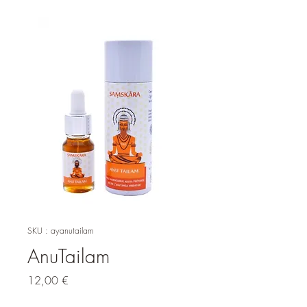
SKU : ayanutailam
AnuTailam
Prix
12,00 €