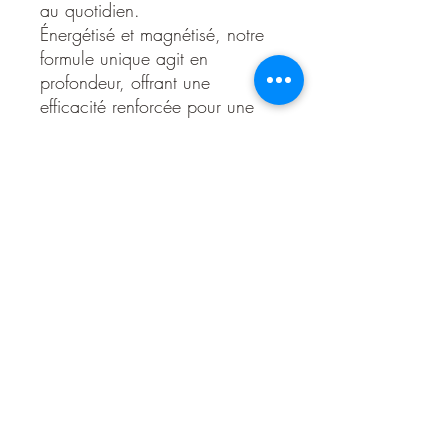
au quotidien.
Énergétisé et magnétisé, notre
formule unique agit en
profondeur, offrant une
efficacité renforcée pour une
mobilité harmonieuse.
Détails d'Article
Articulations et Cartilage
La vitamine C contribue à la
formation
normale du collagène pour le
fonctionnement normal des cartilages.
Ingrédients pour 4 gélules:
MSM (méthyl
sulfonyle méthane) 800 mg, glucosamine
sulfate 800 mg, chondroitine sulfate 400
mg, vitamina C (L acide ascorbique) 400
mg soit 500 % des VNR, extrait
d’harpagophytum 200 mg, agent