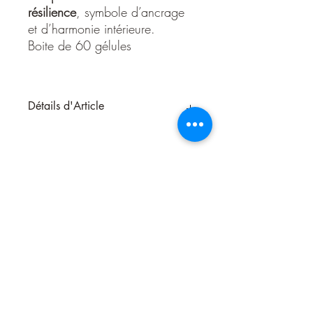
résilience
, symbole d’ancrage
et d’harmonie intérieure.
Boite de 60 gélules
Détails d'Article
Ashwagandha Bio 60 gélules
L’ashwagandha, aussi appelée « ginseng
indien », est une plante adaptogène de
la tradition ayurvédique utilisée depuis
plus de 3000 ans. Elle est réputée pour
aider l’organisme à mieux s’adapter au
stress et pour soutenir la vitalité physique
et mentale.
Propriétés reconnues*
L’ashwagandha contribue à la
résistance de l’organisme face au
Nous contacter
stress
.