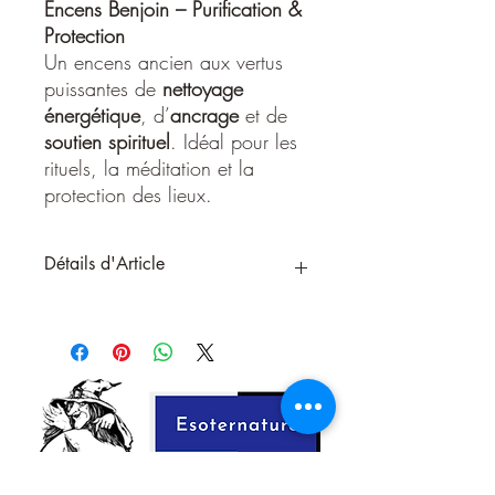
Encens Benjoin – Purification &
Protection
Un encens ancien aux vertus
puissantes de
nettoyage
énergétique
, d’
ancrage
et de
soutien spirituel
. Idéal pour les
rituels, la méditation et la
protection des lieux.
Détails d'Article
Encens Benjoin – Vertus ésotériques
(Texte long)
Purification – Ancrage – Élévation
Le
benjoin
, résine sacrée extraite du
styrax, est l’un des encens les plus
anciens utilisés dans les traditions
spirituelles du monde entier. Son
parfum chaud, balsamique et