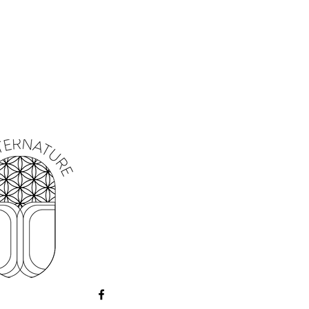
t laisser consommer 2 ou 3 jours
ste de la bougie dans la mer, la rivière
.
 que la cire est plate et ronde tout va
y a des pics de cire c'est qu'il y a
gatives présentes.