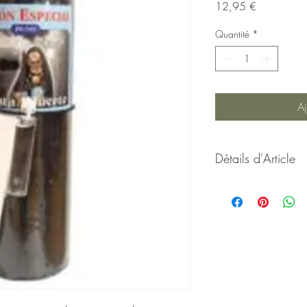
Prix
12,95 €
Quantité
*
Aj
Détails d'Article
La bougie Santa Muerte 
sortilèges, la magie noir
inconfort que nous pouv
Nettoyage du mauvais œ
les ennemis. Neutraliser
pour se venger de ces e
Bougie de 16,5 cm par
poudre.
Utilisation:
mettre le l'h