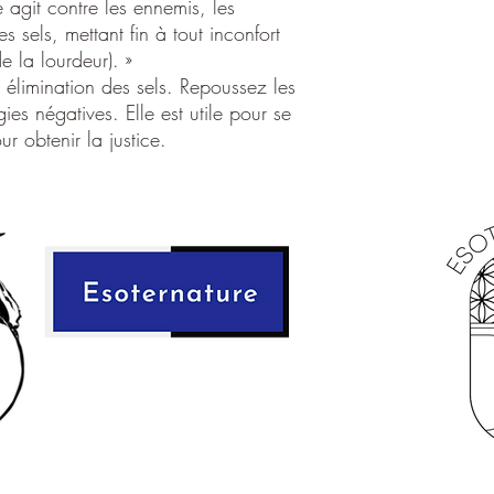
agit contre les ennemis, les
poudre puis l'allumer e
es sels, mettant fin à tout inconfort
environ puis jeter le re
e la lourdeur). »
ou vers un point d'eau 
élimination des sels. Repoussez les
Si la bougie à brûler et
bien, si au contraire il 
ies négatives. Elle est utile pour se
encore des énergies né
 obtenir la justice.