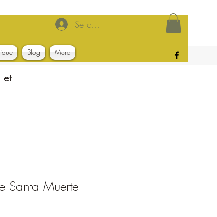
Se connecter
tique
Blog
More
 et
e Santa Muerte