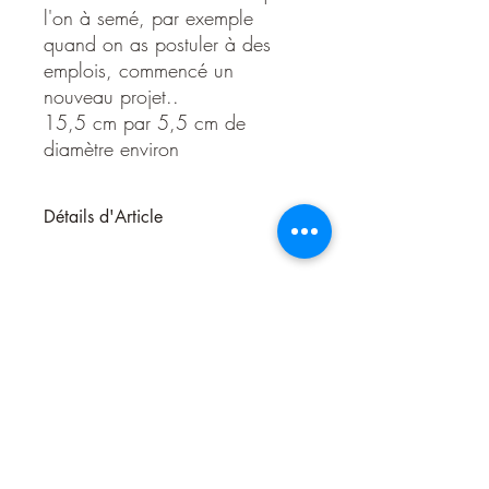
l'on à semé, par exemple
quand on as postuler à des
emplois, commencé un
nouveau projet..
15,5 cm par 5,5 cm de
diamètre environ
Détails d'Article
Les rituels pratiqués dans la religion
wiccane nous guident à travers un
chemin de transformation et de
croissance qui nous permet d’atteindre
une existence plus riche et renouvelée.
Toujours se souvenir de la loi primordiale
: « Fais ce que tu veux tant que tu ne fais
de mal à personne »
Cette bougie est utilisée dans les rituels
pour élever les facultés psychiques,