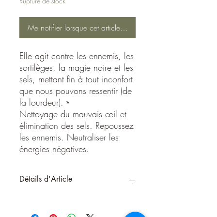
Rupture de stock
Me notifier lorsque cet article est disponible
Elle agit contre les ennemis, les
sortilèges, la magie noire et les
sels, mettant fin à tout inconfort
que nous pouvons ressentir (de
la lourdeur). »
Nettoyage du mauvais œil et
élimination des sels. Repoussez
les ennemis. Neutraliser les
énergies négatives.
Détails d'Article
La bougie Gallina Negra agit contre les
ennemis, les sortilèges, la magie noire et