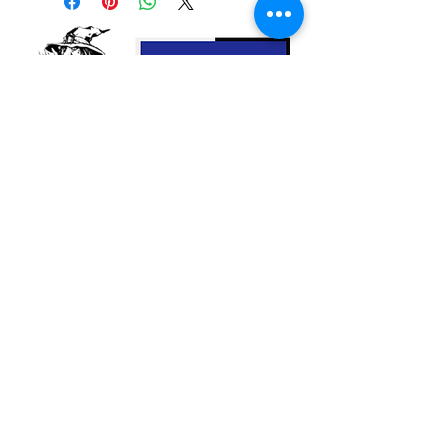
les sels, mettant fin à tout inconfort que
nous pouvons ressentir (de la lourdeur). »
Nettoyage du mauvais œil et élimination
des sels. Repoussez les ennemis.
Neutraliser les énergies négatives.
Bougie de 16,5 cm par 5,5 cm de
diamètre avec huile et poudre.
Utilisation:
mettre le l'huile sur la bougie
et la rouler dans la poudre puis l'allumer
Nous contacter
et laisser consommer 2 ou 3 jours
environ puis jeter le reste de la bougie
dans la mer, la rivière ou vers un point
d'eau .
Si la bougie à brûler et que la cire est
plate et ronde tout va bien, si au
contraire il y a des pics de cire c'est qu'il
y a encore des énergies
négatives présentes.
© 2023 Esoternature
Do Not Sell My Personal Information