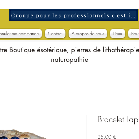
Groupe pour les professionnels c'est ici
nnuler ma commande
Contact
À propos de nous
Lieux
Bou
tre Boutique ésotérique, pierres de lithothérapie
naturopathie
Bracelet Lapi
Prix
25,00 €