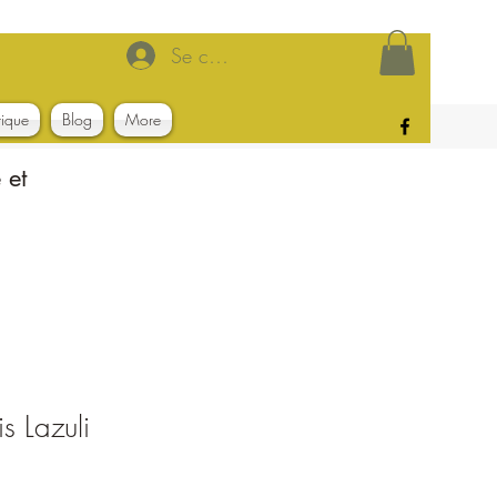
Se connecter
tique
Blog
More
 et
s Lazuli