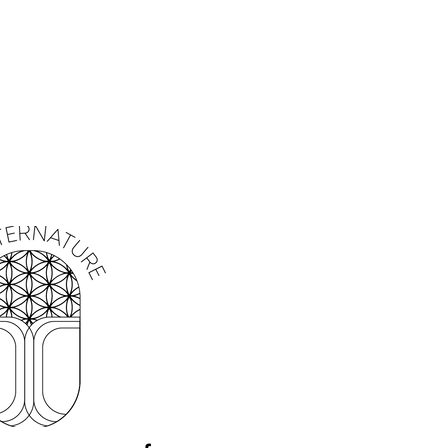
spirituelles et ésotériques profondes.
erre précieuse d'un bleu profond
s, est depuis des millénaires associé à
t à la spiritualité. Il est considéré
otection et de connexion avec les
ieurs. Le lapis lazuli stimule le
se la clarté mentale et aide à
libérer les
 permettant ainsi à son porteur
aix intérieure et de sérénité.
 est un symbole de protection et de
ses cultures à travers le monde.
uverte, elle est censée repousser le
ences néfastes, tout en attirant la
nveillance divine.
azuli et la main cornue dans un
ombinaison de forces spirituelles
et agit comme un bouclier
t son porteur des énergies négatives
rture spirituelle
et l'alignement avec
ienveillantes.
apis lazuli avec une main cornue va