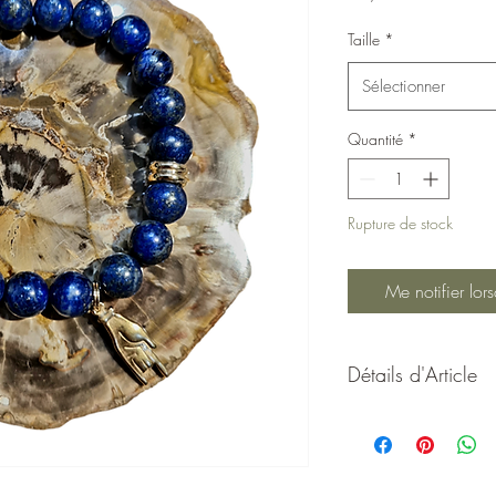
Taille
*
Sélectionner
Quantité
*
Rupture de stock
Me notifier lors
Détails d'Article
Bracelet Lapis Lazuli:
Le bracelet en lapis la
main cornue est bien p
C'est un talisman char