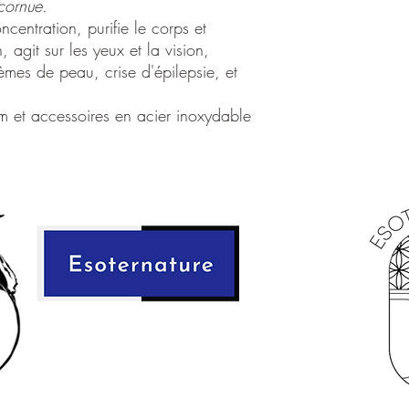
 cornue.
imprégné de propriétés 
centration, purifie le corps et
Le lapis lazuli, une pi
on, agit sur les yeux et la vision,
parsemé de reflets doré
lèmes de peau, crise d'épilepsie, et
la sagesse, à la vérité e
comme une pierre de pr
royaumes spirituels supér
mm et accessoires en acier inoxydable
pouvoir intuitif, favori
blocages émotionnels
,
d'atteindre un état de p
Quant à la main cornue
chance dans de nombreu
Représentant une main o
mauvais œil
et les influ
bonne fortune et la bie
En associant le lapis l
bracelet, on crée une c
synergiques. Ce bracel
énergétique, protégean
tout en favorisant l'
ouve
les forces universelles b
Porter un bracelet en l