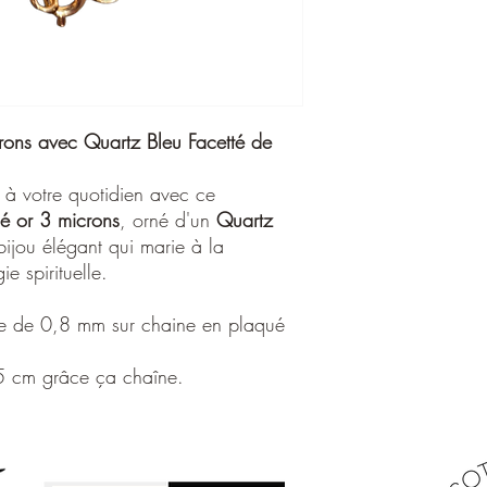
Connue pour ses vertus 
de soi, la clarté ment
Ce cristal est égalemen
la gorge, facilitant l’
échanges.
Propriétés énergétiques
rons avec Quartz Bleu Facetté de
Apaisement et réduc
Amélioration de la 
Renforcement de la 
e à votre quotidien avec ce
Équilibre émotionnel
é or 3 microns
, orné d'un
Quartz
Ce bracelet, avec sa b
bijou élégant qui marie à la
l’énergie douce du
Qua
ie spirituelle.
ajouter une touche de r
bénéficiant de ses vertu
ée de 0,8 mm sur chaine en plaqué
de méditation, ou comm
l'équilibre intérieur et
 cm grâce ça chaîne.