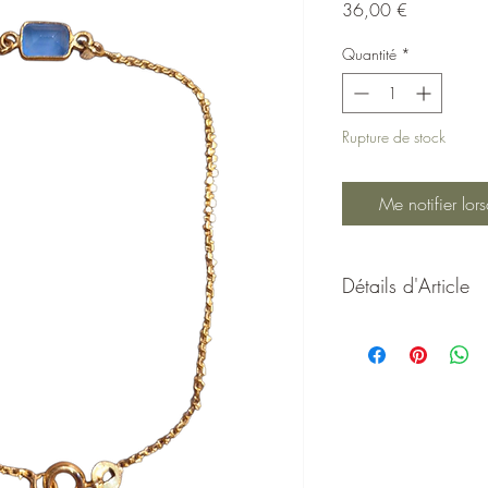
Prix
36,00 €
Quantité
*
Rupture de stock
Me notifier lors
Détails d'Article
Bracelet en Plaqué Or
de 0,8 mm
Apportez sérénité et éq
magnifique bracelet e
Quartz Bleu facetté d
la perfection raffinement
Le
Quartz Bleu
est une 