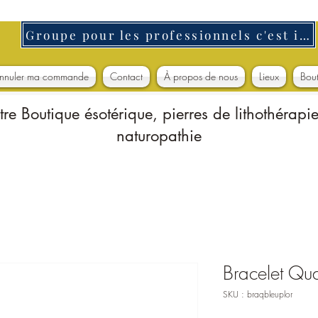
Groupe pour les professionnels c'est ici
nnuler ma commande
Contact
À propos de nous
Lieux
Bou
tre Boutique ésotérique, pierres de lithothérapie
naturopathie
Bracelet Quar
SKU : braqbleuplor