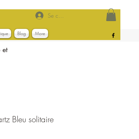
Se connecter
tique
Blog
More
 et
tz Bleu solitaire