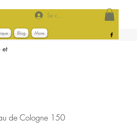
Se connecter
tique
Blog
More
 et
au de Cologne 150