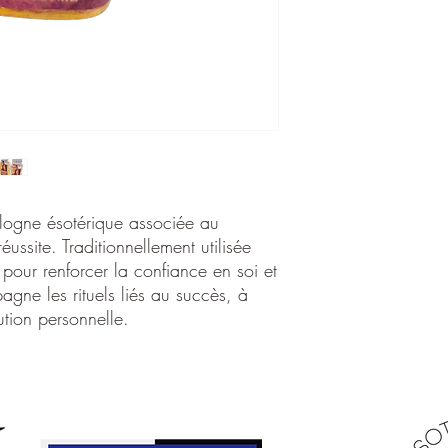
Son énergie symbolique 
sociale et à l’ouverture
utilisée dans les travaux
reconnaissance, favori
renforcer l’assurance 
important, une négocia
Dans les traditions spir
l’eau de Cologne Chair
renforcer l’aura pe
favoriser le respect 
accompagner les de
ogne ésotérique associée au
soutenir les travaux
réussite. Traditionnellement utilisée
purifier énergétiqu
s pour renforcer la confiance en soi et
Utilisation spirituelle :
pagne les rituels liés au succès, à
À utiliser uniquement da
lution personnelle.
Peut être déposée sur un
un lieu, renforcer une 
spirituels ou accompag
réussite et la confiance 
Ne pas avaler.
Produit inflammable.
Flacon 150 ml