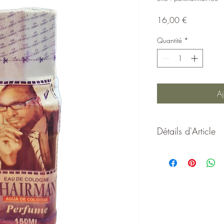
Prix
16,00 €
Quantité
*
Aj
Détails d'Article
Eau de Cologne Chairma
L’eau de Cologne Chai
traditionnellement assoc
confiance en soi. Utilis
et pratiques énergétiq
souhaitant renforcer leu
leur capacité de persu