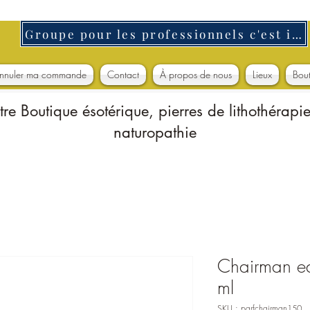
Groupe pour les professionnels c'est ici
nnuler ma commande
Contact
À propos de nous
Lieux
Bou
tre Boutique ésotérique, pierres de lithothérapie
naturopathie
Chairman e
ml
SKU : parfchairman150