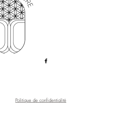
l, Deionized Water, Fragrance.
térique uniquement. Ne pas appliquer
onsommer.
Politique de confidentialité