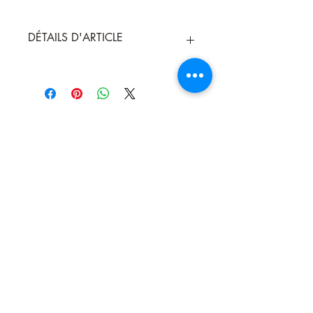
DÉTAILS D'ARTICLE
Chaudron en fonte symbole Triketa
Le chaudron est utilisé pour divers rituels,
il peut servir pour brûler de l'encens. Pour
cela on peut remplir le chaudron avec
du sable pour bruler les charbons
En fonte avec des poignées . Couleur
noir.
Diamètre 11cm Hauteur 10 cm environ
Nous contacter