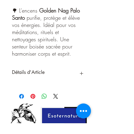
🌳 L’encens
Golden Nag Palo
Santo
purifie, protège et élève
vos énergies. Idéal pour vos
méditations, rituels et
nettoyages spirituels. Une
senteur boisée sacrée pour
harmoniser corps et esprit.
Détails d'Article
Encens Golden Nag – Palo Santo
🔥 Élévation spirituelle – Nettoyage
énergétique – Protection sacrée
L’encens
Golden Nag Palo Santo
de
Vijayshree
vous invite à un voyage
spirituel profond grâce au parfum
mystique du
bois sacré des Andes
. Utilisé
depuis des siècles par les chamans