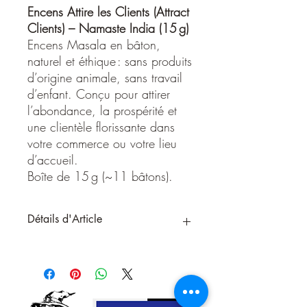
Encens Attire les Clients (Attract
Clients) – Namaste India (15 g)
Encens Masala en bâton,
naturel et éthique : sans produits
d’origine animale, sans travail
d’enfant. Conçu pour attirer
l’abondance, la prospérité et
une clientèle florissante dans
votre commerce ou votre lieu
d’accueil.
Boîte de 15 g (~11 bâtons).
Détails d'Article
Encens Attire les Clients (Attract Clients) –
Masala Namaste India (15 g)
L’encens « Attire les Clients » de chez
Namaste India est un encens Masala en