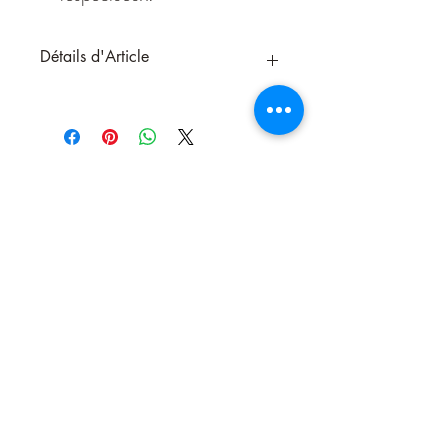
Détails d'Article
Spiritu Liberu
— Encens en grains de la
collection
Fa’Incantu
"Spiritu Liberu"
signifie en corse
"Esprit
libre"
. Ce nom puissant évoque le souffle
vital, la clarté mentale et la légèreté d’un
esprit libéré des tensions, des pensées
parasites et des énergies stagnantes.
Issu de notre collection signature
Fa’Incantu
— "Fait pour enchanter" —
Spiritu Liberu
est un encens en grains
artisanal, conçu avec intention et soin
Nous contacter
par
Esoternature
, en Corse.
🌿 Une alchimie vivifiante aux plantes
sacrées
Composé d’un mélange énergétiquement
équilibré d’
eucalyptus
, de
romarin corse,
de plantes et de résines
, cet encens offre