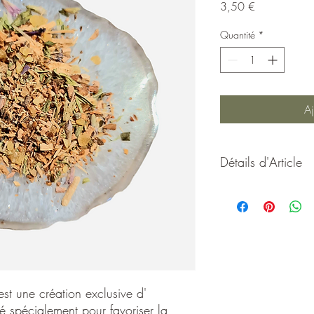
Prix
3,50 €
Quantité
*
Aj
Détails d'Article
Mélange Trans Chamani
Esoternature, conçu et 
transe et facilité son v
ancêtres, des vies antér
Cet encens est composé
Sachet de 20 gramme
t une création exclusive d'
sé spécialement pour favoriser la