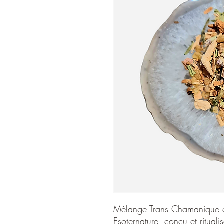
Mélange Trans Chamanique es
Esoternature, conçu et rituali