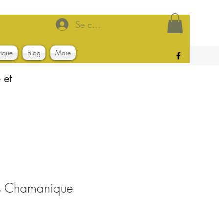
Se connecter
tique
Blog
More
 et
ns Chamanique