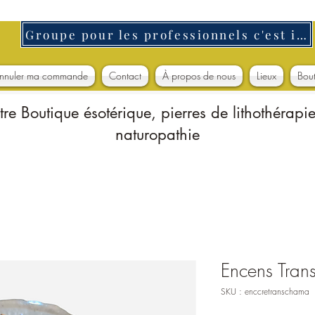
Groupe pour les professionnels c'est ici
nnuler ma commande
Contact
À propos de nous
Lieux
Bou
tre Boutique ésotérique, pierres de lithothérapie
naturopathie
Encens Tra
SKU : enccretranschama