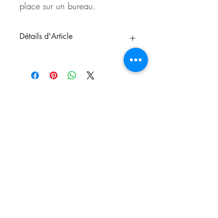
place sur un bureau.
Détails d'Article
Apaise les allergies respiratoires dues
aux pollens. Utile en cas de maladies
neurodégénératives. Apporte la
stabilité émotionnelle,
idéale pour entreprendre des projets
et les mener à terme.
Dynamise le mental et pousse à agir,
organise les pensées et
permet de trouver des nouvelles
idées. Je trouve aisément
Nous contacter
ma place sur un bureau.
Origine:
Chine
Système cristallin:
Cubique
Dureté:
4
Elément:
Vent
Signes astrologiques:
Lion,