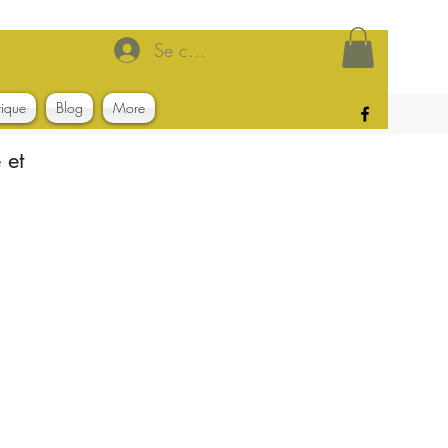
Se connecter
tique
Blog
More
 et