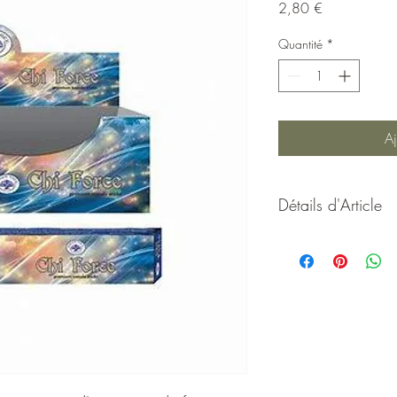
Prix
2,80 €
Quantité
*
Aj
Détails d'Article
Cet encens permet d'act
circuler celle-ci dans t
retrouvée!!
Encens Masala haut de
avec des ingrédients 1
sont fabriqués à la mai
mélangeant des poudres
herbes, racines, écorces,
Ce précieux mélange e