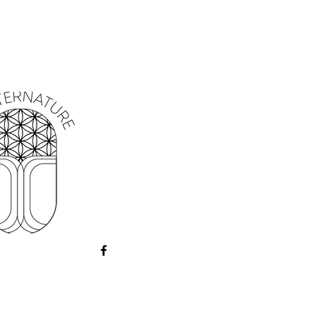
r créer des bâtonnets d'encens. Boîte
nt entre 12 et 15 bâtons selon le