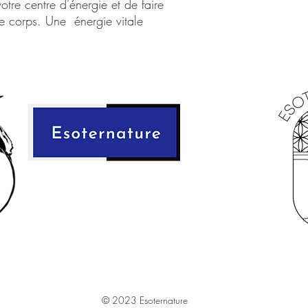
otre centre d'énergie et de faire
et séché à l'ombre pou
tre corps. Une énergie vitale
de 15 grammes contena
poids.
© 2023 Esoternature