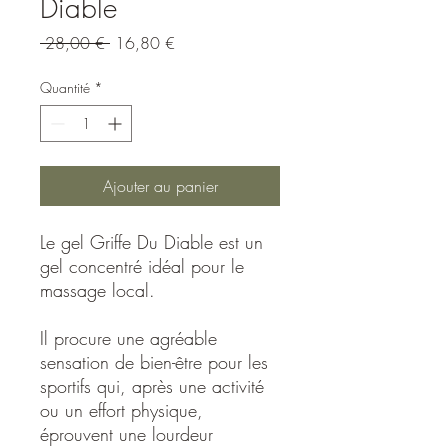
Diable
Prix
Prix
 28,00 € 
16,80 €
original
promotionnel
Quantité
*
Ajouter au panier
Le gel Griffe Du Diable est un
gel concentré idéal pour le
massage local.
Il procure une agréable
sensation de bien-être pour les
sportifs qui, après une activité
ou un effort physique,
éprouvent une lourdeur