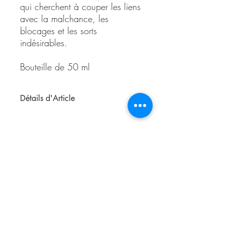
qui cherchent à couper les liens
avec la malchance, les
blocages et les sorts
indésirables.
Bouteille de 50 ml
Détails d'Article
Huile rompre les liens – Brisez les
Maléfices et Libérez-vous des Énergies
Négatives
L’
huile Rompe Hechizo
est une puissante
préparation spirituelle conçue pour briser
les enchantements, dissiper les influences
néfastes et se libérer des énergies
négatives. Son mélange d’huiles
essentielles et d’herbes magiques en fait
un outil incontournable pour ceux qui