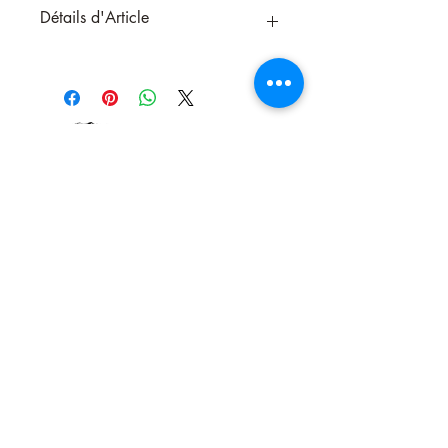
Détails d'Article
Huile Ésotérique "Spell Breaking" –
Rupture des Sorts et Libération
Énergétique
L’huile
Spell Breaking
est un précieux
allié pour toutes les pratiques de
purification profonde. Elle est
traditionnellement utilisée en ésotérisme
pour
briser les malédictions
,
couper les
envoûtements
,
annuler les travaux
occultes
et
se libérer des énergies
négatives
persistantes.
Nous contacter
Formulée à base de plantes protectrices
et purifiantes, cette huile de 10 ml est
énergétisée et magnétisée
pour agir
puissamment sur les plans subtils et vous
accompagner dans vos rituels de
nettoyage spirituel.
Propriétés ésotériques :
Dissout les sorts, malédictions,