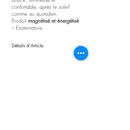
confortable, après le soleil
comme au quotidien.
Produit
magnétisé et énergétisé
– Esoternature.
Détails d'Article
Velours d’Ambre – Soin Après-Soleil &
Hydratant Quotidien Homme
Collection Homme – Esoternature
Découvrez
Velours d’Ambre
, le soin
après-soleil homme signé Esoternature,
conçu pour apaiser, nourrir et sublimer la
peau après l’exposition au soleil, mais
aussi pour une utilisation quotidienne.
Sa texture douce et fondante enveloppe
le corps d’un voile de confort immédiat,
laissant la peau hydratée, souple et
Nous contacter
délicatement parfumée. Idéal en après-