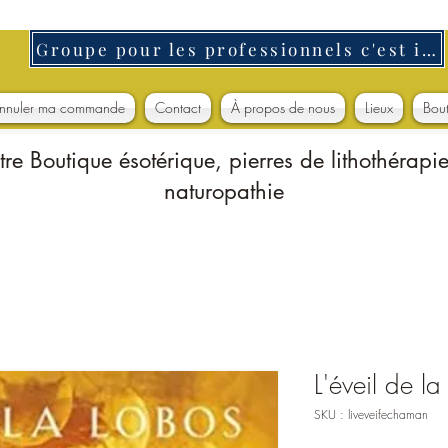
Groupe pour les professionnels c'est ici
nnuler ma commande
Contact
À propos de nous
Lieux
Bou
tre Boutique ésotérique, pierres de lithothérapie
naturopathie
L'éveil de 
SKU : liveveifechaman