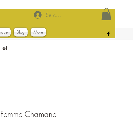
Se connecter
tique
Blog
More
 et
la Femme Chamane