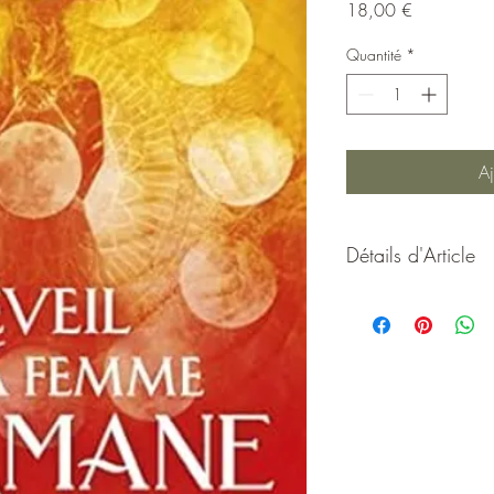
Prix
18,00 €
Quantité
*
Aj
Détails d'Article
L'éveil de la Femme
Le stress, les conflits
un signal d'alarme: l
votre chaman intérieu
besoin d'être initié 
médecine pour répond