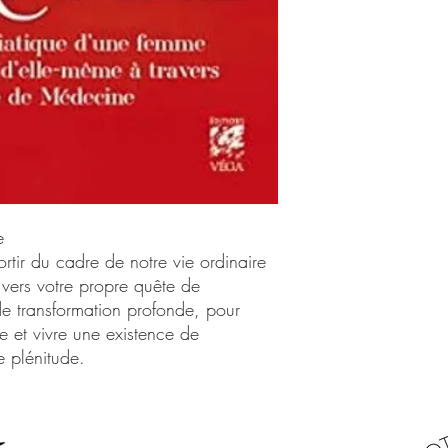
Ce livre est une invit
ordinaire afin de fair
quête de compréhensio
profonde, pour active
une existence de déc
plénitude.
Éditeur ‏ : ‎ Véga
Langue ‏ : ‎ Français
Broché ‏ : ‎ 251 p
e
ISBN-13 ‏ :
sortir du cadre de notre vie ordinaire
Dimensions 
s vers votre propre quête de
de transformation profonde, pour
re et vivre une existence de
e plénitude.