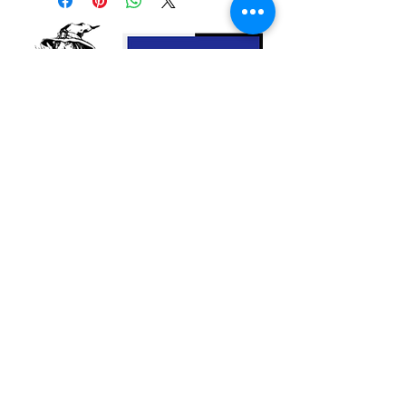
Ciel et la Terre.
Ils sont toujours présents et vous guident
avec sagesse, n'attendant qu'un signe
pour vous redonner espoir et inspiration.
Cet ouvrage vous initie à la manière
d'inviter les anges dans votre vie et vous
fournit de précieuses explications quant à
leurs qualités et leurs pouvoirs
spécifiques.
Nous contacter
Vous découvrirez également un répertoire
détaillé de toutes les traditions angéliques
(hiérarchie, Kabbale, méditation,
guérison...)
Un ouvrage qui étonne et émerveille...
Éditeur ‏ : ‎ Trédaniel
Langue ‏ : ‎ Français
Broché ‏ : ‎ 400 pages
ISBN-13 ‏ : ‎ 9782813225580
Dimensions ‏ : ‎ 14.2 x 2.7 x 16.8 cm
© 2023 Esoternature
Do Not Sell My Personal Information